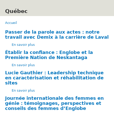
Aller
au
Québec
contenu
principal
Accueil
Fil
d'Ariane
Passer de la parole aux actes : notre
travail avec Demix à la carrière de Laval
En savoir plus
sur
Passer
Établir la confiance : Englobe et la
de
Première Nation de Neskantaga
la
En savoir plus
parole
sur
aux
Établir
Lucie Gauthier : Leadership technique
actes
la
en caractérisation et réhabilitation de
:
confiance
sites
notre
:
En savoir plus
travail
Englobe
sur
avec
et
Lucie
Journée internationale des femmes en
Demix
la
Gauthier
génie : témoignages, perspectives et
à
Première
:
conseils des femmes d’Englobe
la
Nation
Leadership