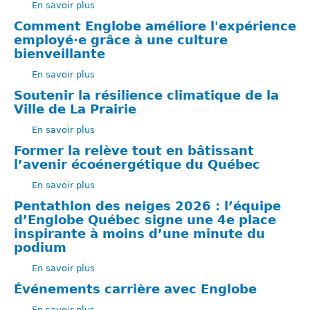
En savoir plus
carrière
de
technique
sur
de
Neskantaga
en
Journée
Comment Englobe améliore l'expérience
Laval
caractérisation
internationale
employé·e grâce à une culture
et
des
bienveillante
réhabilitation
femmes
En savoir plus
de
en
sur
sites
génie
Comment
Soutenir la résilience climatique de la
:
Englobe
Ville de La Prairie
témoignages,
améliore
En savoir plus
perspectives
l'expérience
sur
et
employé·e
Soutenir
Former la relève tout en bâtissant
conseils
grâce
la
l’avenir écoénergétique du Québec
des
à
résilience
En savoir plus
femmes
une
climatique
sur
d’Englobe
culture
de
Former
Pentathlon des neiges 2026 : l’équipe
bienveillante
la
la
d’Englobe Québec signe une 4e place
Ville
relève
inspirante à moins d’une minute du
de
tout
podium
La
en
En savoir plus
Prairie
bâtissant
sur
l’avenir
Pentathlon
Événements carrière avec Englobe
écoénergétique
des
En savoir plus
du
neiges
sur