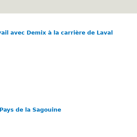
Aller
au
contenu
principal
vail avec Demix à la carrière de Laval
 Pays de la Sagouine