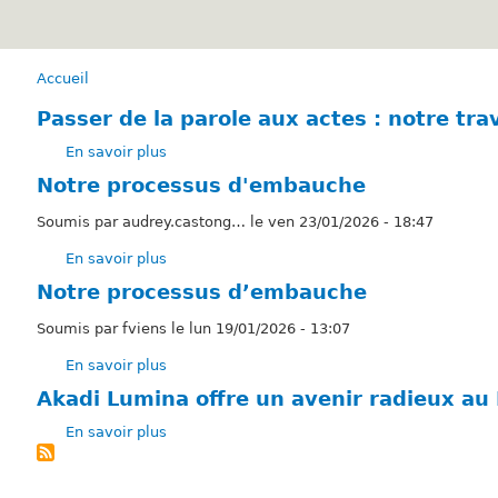
Accueil
Fil
d'Ariane
Passer de la parole aux actes : notre tra
En savoir plus
sur
Passer
Notre processus d'embauche
de
la
Soumis par
audrey.castong…
le
ven 23/01/2026 - 18:47
parole
En savoir plus
sur
aux
Notre
actes
Notre processus d’embauche
processus
:
d'embauche
Soumis par
fviens
le
lun 19/01/2026 - 13:07
notre
travail
En savoir plus
sur
avec
Notre
Akadi Lumina offre un avenir radieux au
Demix
processus
à
En savoir plus
d’embauche
sur
la
Akadi
carrière
Lumina
de